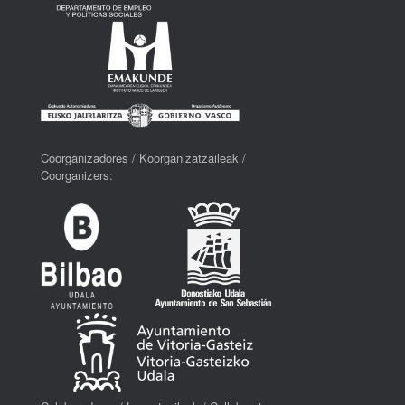
Coorganizadores / Koorganizatzaileak /
Coorganizers: