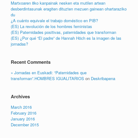
Martxoaren 8ko kanpainak nesken eta mutilen artean
desberdintasunak eragiten dituzten mezuen gainean ohartaraziko
du
¿A cuánto equivale el trabajo doméstico en PIB?
(ES) La revolución de los hombres feministas
(ES) Paternidades positivas, paternidades que transforman
(ES) ¿Por qué “El padre” de Hannah Höch es la imagen de las
jornadas?
Recent Comments
» Jornadas en Euskadi: “Paternidades que
transforman”.HOMBRES IGUALITARIOS
on
Deskribapena
Archives
March 2016
February 2016
January 2016
December 2015