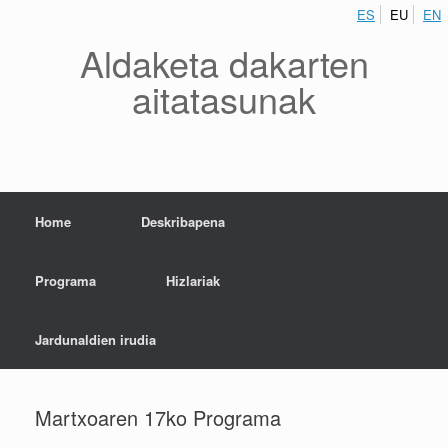
ES
EU
EN
Aldaketa dakarten
aitatasunak
Home
Deskribapena
Programa
Hizlariak
Jardunaldien irudia
Martxoaren 17ko Programa