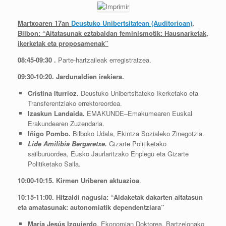
Martxoaren 17an
Deustuko Unibertsitatean (Auditorioan)
,
Bilbon: “Aitatasunak eztabaidan feminismotik: Hausnarketak,
ikerketak eta proposamenak”
08:45-09:30 .
Parte-hartzaileak erregistratzea.
09:30-10:20. Jardunaldien irekiera.
Cristina Iturrioz.
Deustuko Unibertsitateko Ikerketako eta
Transferentziako errektoreordea.
Izaskun Landaida.
EMAKUNDE
–
Emakumearen Euskal
Erakundearen Zuzendaria.
Iñigo Pombo.
Bilboko Udala, Ekintza Sozialeko Zinegotzia.
Lide
Amilibia Bergaretxe.
Gizarte Politiketako
sailburuordea, Eusko Jaurlaritzako Enplegu eta Gizarte
Politiketako Saila.
10:00-10:15.
Kirmen Uriberen aktuazioa
.
10:15-11:00. Hitzaldi nagusia: “Aldaketak dakarten aitatasun
eta amatasunak: autonomiatik dependentziara”
María Jesús Izquierdo
. Ekonomian Doktorea. Bartzelonako