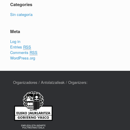
Categories
Sin categoría
Meta
Log in
Entries
RSS
Comments
RSS
WordPress.org
Organizadores / Antolatzaileak / Organizers: