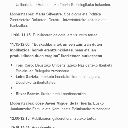
Unibertsitate Autonomoko Teoria Soziologikoko irakaslea.
Moderatzailea:
María Silvestre
. Soziologia eta Politika
Zientzietako Doktorea. Deustu Univertsitateko irakasle eta
ikertzailea.
11:00- 11:15.
Publikoaren galderei erantzuteko tartea
11:15-12:00. “Euskadiko aitek umeen zaintzan duten
inplikazioa: horrek erantzunkidetasunean eta lan
produktiboan duen eragina” ikerketaren aurkezpena
Toñi Caro.
Deustuko Unibertsitateko Nazioarteko Ikerketa
Proiektuen Bulegoko zuzendaria.
Leire Gartzia.
Ikerketa honetako ikertzaile nagusia,
Deustuko Unibertsitatea.
Ritxar Bacete.
Ikerketaren koordinatzailea.
Moderatzailea:
José Javier Miguel de la Huerta
. Eusko
Jaurlaritzako Familia eta Komunitate Politikarako zuzendaria.
12:00-12:15.
Publikoaren galderei erantzuteko tartea
12:15-12:45. Atsedenaldia.