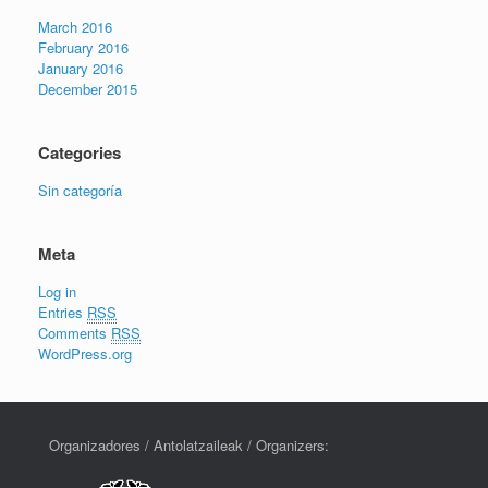
March 2016
February 2016
January 2016
December 2015
Categories
Sin categoría
Meta
Log in
Entries
RSS
Comments
RSS
WordPress.org
Organizadores / Antolatzaileak / Organizers: