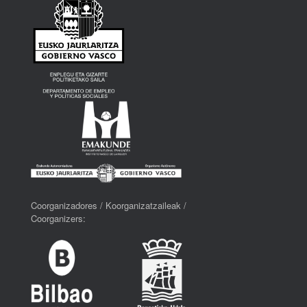
Coorganizadores / Koorganizatzaileak /
Coorganizers: