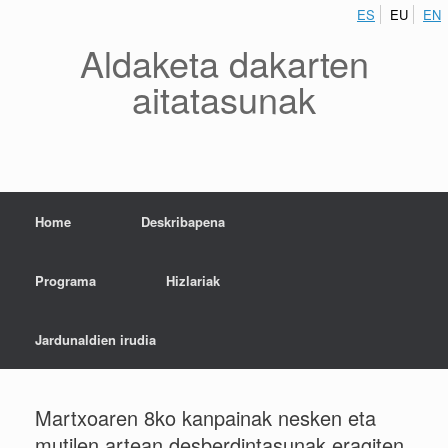
ES
EU
EN
Aldaketa dakarten
aitatasunak
Home
Deskribapena
Programa
Hizlariak
Jardunaldien irudia
Martxoaren 8ko kanpainak nesken eta
mutilen artean desberdintasunak eragiten