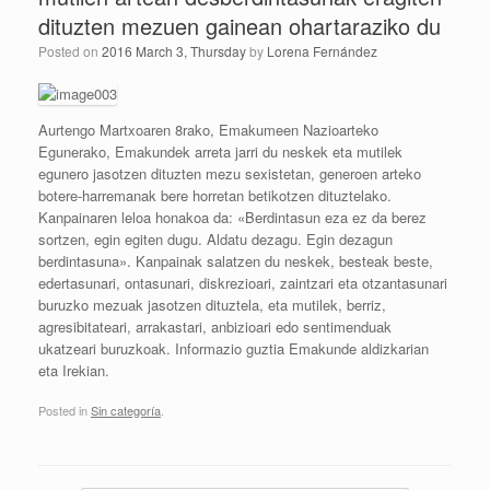
dituzten mezuen gainean ohartaraziko du
Posted on
2016 March 3, Thursday
by
Lorena Fernández
Aurtengo Martxoaren 8rako, Emakumeen Nazioarteko
Egunerako, Emakundek arreta jarri du neskek eta mutilek
egunero jasotzen dituzten mezu sexistetan, generoen arteko
botere-harremanak bere horretan betikotzen dituztelako.
Kanpainaren leloa honakoa da: «Berdintasun eza ez da berez
sortzen, egin egiten dugu. Aldatu dezagu. Egin dezagun
berdintasuna». Kanpainak salatzen du neskek, besteak beste,
edertasunari, ontasunari, diskrezioari, zaintzari eta otzantasunari
buruzko mezuak jasotzen dituztela, eta mutilek, berriz,
agresibitateari, arrakastari, anbizioari edo sentimenduak
ukatzeari buruzkoak. Informazio guztia Emakunde aldizkarian
eta Irekian.
Posted in
Sin categoría
.